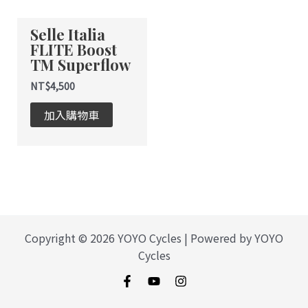
式。
Selle Italia
可
FLITE Boost
在
TM Superflow
產
品
NT$
4,500
頁
加入購物車
面
選
擇
選
項
Copyright © 2026 YOYO Cycles | Powered by YOYO
Cycles