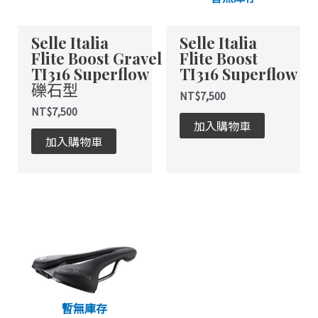
款
款
式。
式。
Selle Italia
Selle Italia
可
可
Flite Boost Gravel
Flite Boost
在
在
TI316 Superflow
TI316 Superflow
產
產
礫石型
品
品
NT$
7,500
頁
頁
NT$
7,500
加入購物車
面
面
加入購物車
選
選
擇
擇
選
選
項
項
此
產
品
有
多
種
暫無庫存
款