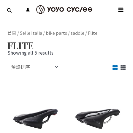
跳
MAI
至
MEN
主
要
內
首頁
/
Selle Italia
/
bike parts
/
saddle
/ Flite
容
FLITE
Showing all 5 results
此
此
產
產
品
品
有
有
多
多
種
種