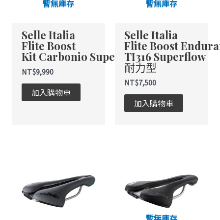
暫無庫存
暫無庫存
款
款
式。
式。
Selle Italia
Selle Italia
可
可
Flite Boost
Flite Boost Endur
在
在
Kit Carbonio Superflow
TI316 Superflow
產
產
耐力型
品
品
NT$
9,990
頁
頁
NT$
7,500
加入購物車
面
面
加入購物車
選
選
擇
擇
選
選
項
項
此
此
產
產
品
品
有
有
多
多
種
種
暫無庫存