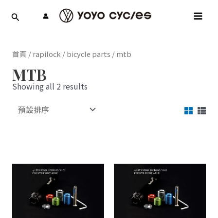
跳
MAI
至
MEN
主
要
內
首頁
/
rapilock
/
bicycle parts
/ mtb
容
MTB
Showing all 2 results