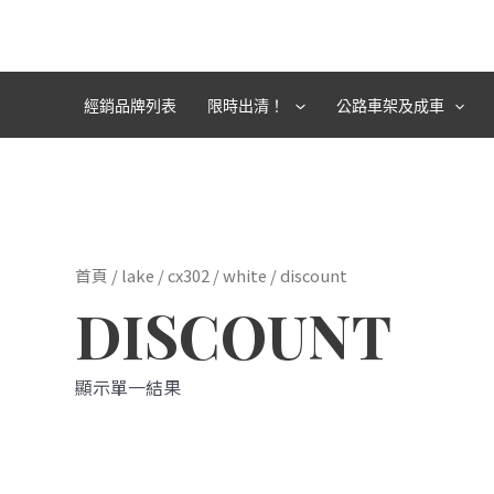
跳
至
主
要
經銷品牌列表
限時出清！
公路車架及成車
內
容
首頁
/
lake
/
cx302
/
white
/ discount
DISCOUNT
顯示單一結果