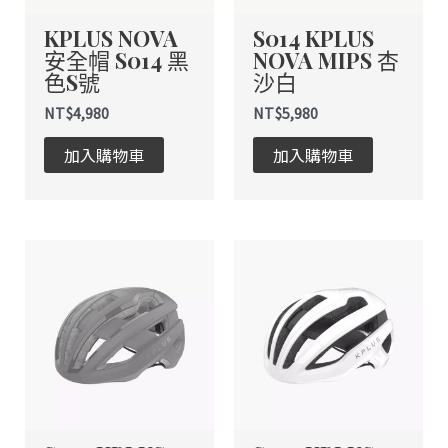
式。
KPLUS NOVA
S014 KPLUS
可
安全帽 S014 黑
NOVA MIPS 杏
在
色S號
沙白
產
品
NT$
4,980
NT$
5,980
頁
加入購物車
加入購物車
面
選
擇
選
此
此
項
產
產
品
品
有
有
多
多
種
種
款
款
式。
式。