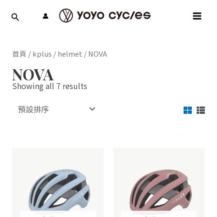
跳
MAI
至
MEN
主
要
內
首頁
/
kplus
/
helmet
/ NOVA
容
NOVA
Showing all 7 results