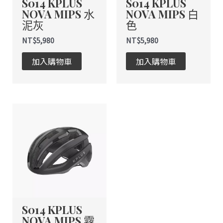
S014 KPLUS
S014 KPLUS
可
可
NOVA MIPS 水
NOVA MIPS 白
在
在
泥灰
色
產
產
品
品
NT$
5,980
NT$
5,980
頁
頁
加入購物車
加入購物車
面
面
選
選
擇
擇
選
選
此
項
項
產
品
有
多
種
款
式。
S014 KPLUS
可
NOVA MIPS 霧
在