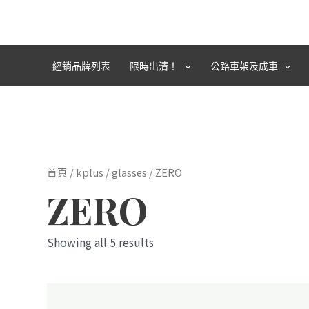
跳
至
主
要
經銷品牌列表
限時出清！
公路車架及成車
內
容
首頁
/
kplus
/
glasses
/ ZERO
ZERO
Showing all 5 results