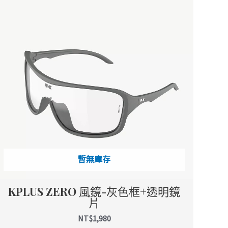
暫無庫存
KPLUS ZERO 風鏡-灰色框+透明鏡
片
NT$
1,980