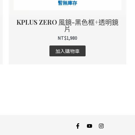
暫無庫存
KPLUS ZERO 風鏡-黑色框+透明鏡
片
NT$
1,980
加入購物車