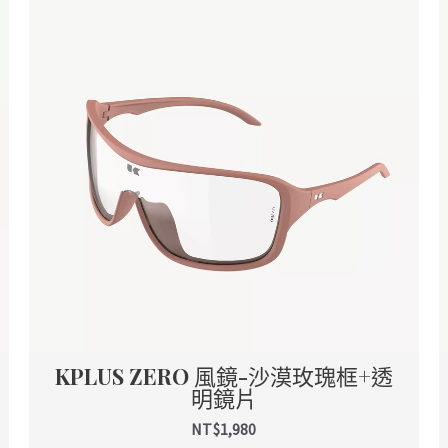
KPLUS ZERO 風鏡-沙漠玫瑰框+透
明鏡片
NT$
1,980