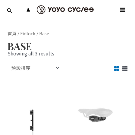
跳
MAI
至
MEN
主
要
內
首頁
/
Fidlock
/ Base
容
BASE
Showing all 3 results