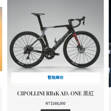
品
有
多
種
款
式。
可
在
產
品
頁
面
暫無庫存
選
擇
CIPOLLINI RB1K AD. ONE 黑紅
選
項
NT$
168,000