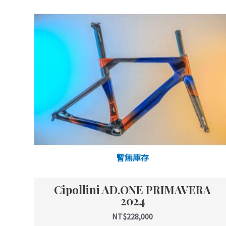
品
有
多
種
款
式。
可
在
產
品
頁
面
暫無庫存
選
擇
Cipollini AD.ONE PRIMAVERA
選
2024
項
NT$
228,000