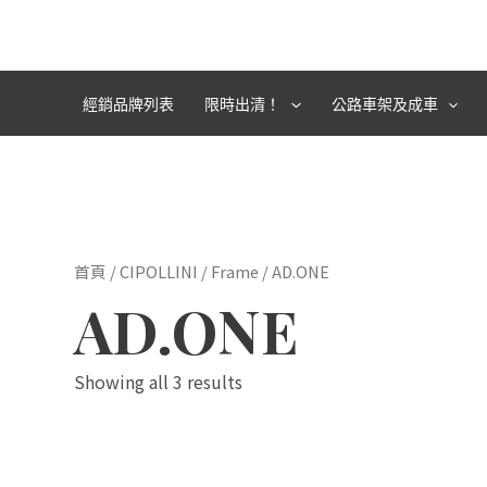
跳
至
主
要
經銷品牌列表
限時出清！
公路車架及成車
內
容
首頁
/
CIPOLLINI
/
Frame
/ AD.ONE
AD.ONE
Showing all 3 results
此
產