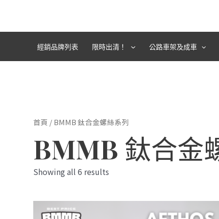
跳
至
主
要
經銷品牌列表
限時出清！
公路車架及成車
內
容
首頁
/ BMMB 鈦合金螺絲系列
BMMB 鈦合金
Showing all 6 results