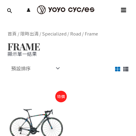
跳
MAI
至
MEN
主
要
內
首頁
/
限時出清
/
Specialized
/
Road
/ Frame
容
FRAME
顯示單一結果
原
目
特價
始
前
價
價
格：
格：
NT$88,000。
NT$88,000。