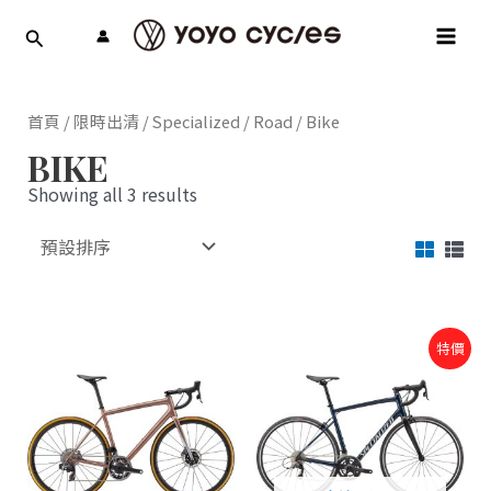
跳
MAI
至
MEN
主
要
內
首頁
/
限時出清
/
Specialized
/
Road
/ Bike
容
BIKE
Showing all 3 results
原
目
特價
始
前
價
價
格：
格：
NT$52,000。
NT$52