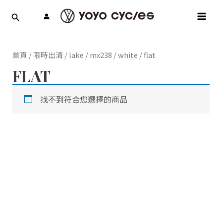
跳
MAI
至
MEN
主
要
內
首頁
/
限時出清
/
lake
/
mx238
/
white
/ flat
容
FLAT
找不到符合您選擇的商品