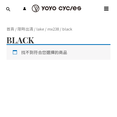
跳
MAI
至
MEN
主
要
內
首頁
/
限時出清
/
lake
/
mx238
/ black
容
BLACK
找不到符合您選擇的商品