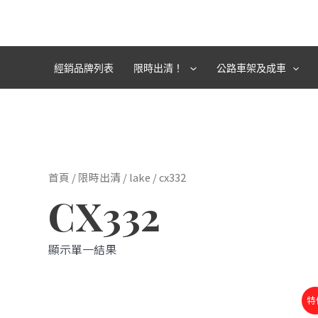
跳
至
主
要
經銷品牌列表
限時出清！
公路車架及成車
內
容
首頁
/
限時出清
/
lake
/ cx332
CX332
顯示單一結果
原
目
特
始
前