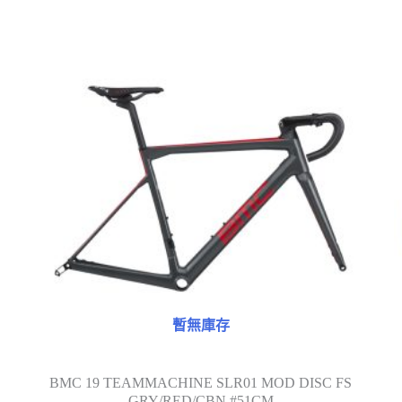
特價
暫無庫存
BMC 19 TEAMMACHINE SLR01 MOD DISC FS
GRY/RED/CBN #51CM