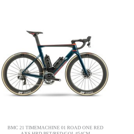
特價
BMC 21 TIMEMACHINE 01 ROAD ONE RED
AXS HRD PET/RED/GOL #54CM