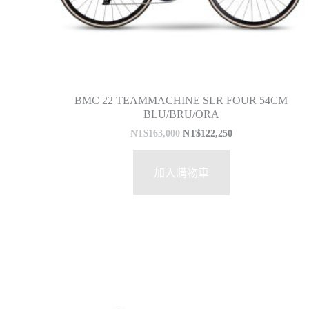
BMC 22 TEAMMACHINE SLR FOUR 54CM
BLU/BRU/ORA
NT$
163,000
NT$
122,250
加入購物車
特