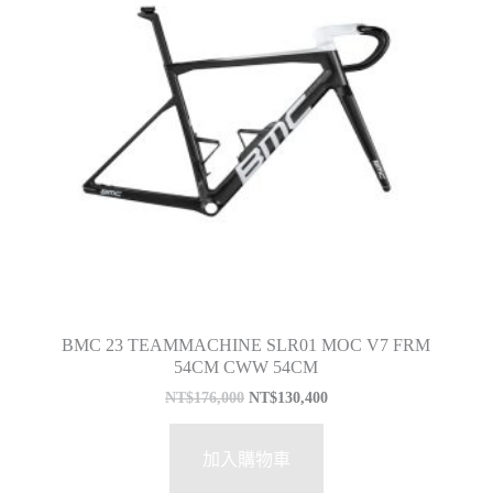
BMC 23 TEAMMACHINE SLR01 MOC V7 FRM
54CM CWW 54CM
NT$
176,000
NT$
130,400
加入購物車