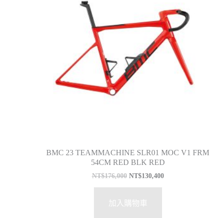
BMC 23 TEAMMACHINE SLR01 MOC V1 FRM
54CM RED BLK RED
NT$
176,000
NT$
130,400
加入購物車