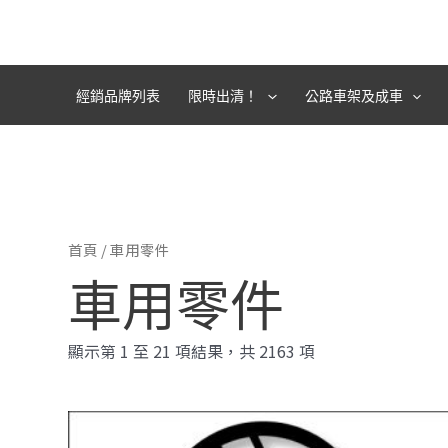
跳
至
主
要
經銷品牌列表
限時出清！
公路車架及成車
內
容
首頁
/ 車用零件
車用零件
顯示第 1 至 21 項結果，共 2163 項