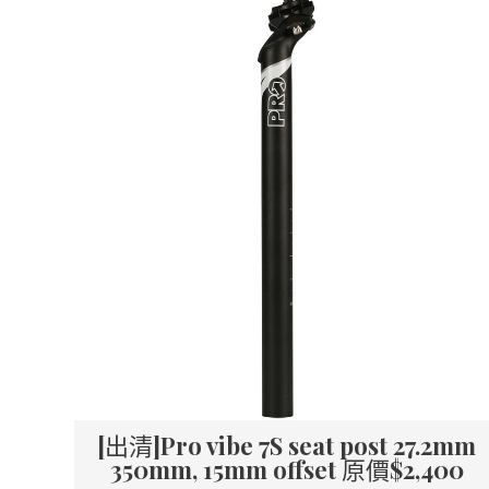
[出清]Pro vibe 7S seat post 27.2mm
350mm, 15mm offset 原價$2,400