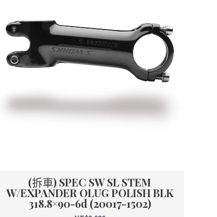
(拆車) SPEC SW SL STEM
W/EXPANDER OLUG POLISH BLK
318.8×90-6d (20017-1502)