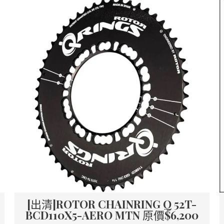
[出清]ROTOR CHAINRING Q 52T-
BCD110X5-AERO MTN 原價$6,200