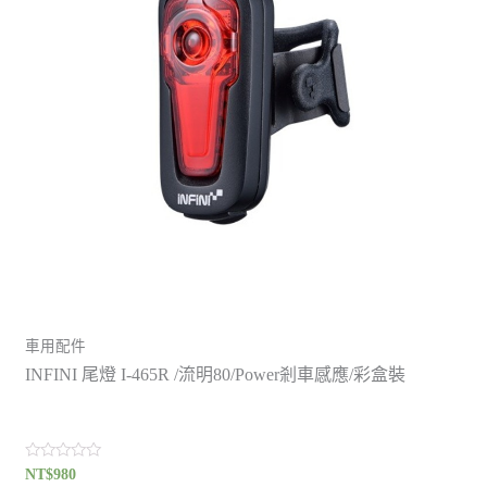
車用配件
INFINI 尾燈 I-465R /流明80/Power剎車感應/彩盒裝
評
NT$
980
分