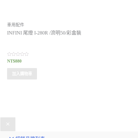
車用配件
INFINI 尾燈 I-280R /流明50/彩盒裝
評
NT$
880
分
0
滿
加入購物車
分
5