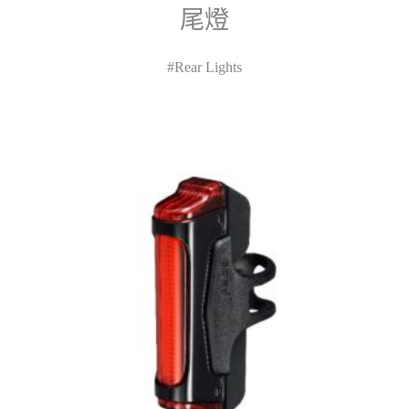
尾燈
#Rear Lights