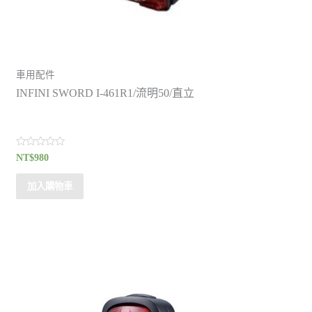
車用配件
INFINI SWORD I-461R1/流明50/直立
評
NT$
980
分
0
滿
加入購物車
分
5