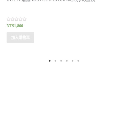
評
評
NT$
1,800
N
分
分
0
0
滿
滿
加入購物車
分
分
5
5