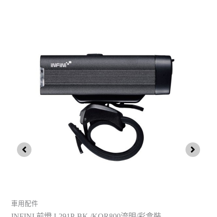
車用配件
車
INFINI 前燈 I-291P-BK /KOR800流明/彩盒裝
I