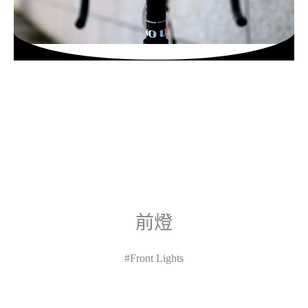
前燈
#Front Lights