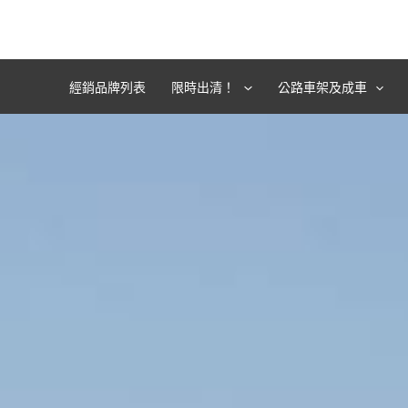
跳
至
主
要
經銷品牌列表
限時出清！
公路車架及成車
內
容